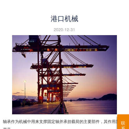
港口机械
2020-12-31
轴承作为机械中用来支撑固定轴并承担载荷的主要部件，其作用显而
联
系