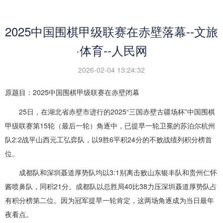
2025中国围棋甲级联赛在赤壁落幕--文旅
·体育--人民网
2026-02-04 13:24:32
原题目：2025中国围棋甲级联赛在赤壁闭幕
25日，在湖北省赤壁市进行的2025“三国赤壁古疆场杯”中国围棋
甲级联赛第15轮（最后一轮）角逐中，已提早一轮卫冕的苏泊尔杭州
队2:2战平山西元工弘弈队，以9胜6平积24分的不败战绩列积分榜首
位。
成都队和深圳聂道厚势队均以3:1别离击败山东银丰队和贵州仁怀
酱喷鼻队，同积21分。成都队以总胜局40比38力压深圳聂道厚势队占
有积分榜第二位。因为冠军提早一轮肯定，这两场角逐成为当日最年
夜看点。