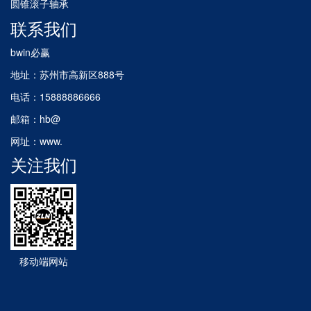
圆锥滚子轴承
联系我们
bwin必赢
地址：苏州市高新区888号
电话：15888886666
邮箱：hb@
网址：
www.
关注我们
移动端网站