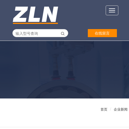
在线留言
首页
企业新闻